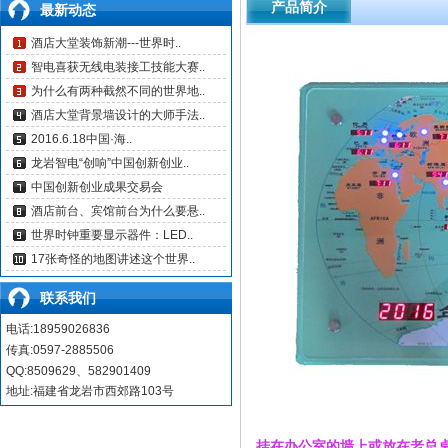
产品简介
最新动态
酒店大堂装饰新潮---世界时..
智电喜获无线电装接工技能大赛..
为什么有两种截然不同的世界地..
酒店大堂背景墙设计的大师手法..
2016.6.18中国·海..
龙岩智电“创响”中国创新创业..
中国创新创业成果交易会
酒店前台、宾馆前台为什么要悬..
世界时钟重要显示器件：LED..
17张奇怪的地图讲述这个世界..
联系我们
电话:18959026836
传真:0597-2885506
QQ:8509629、582901409
地址:福建省龙岩市西郊路103号
挂在办公室的墙上或放在老总